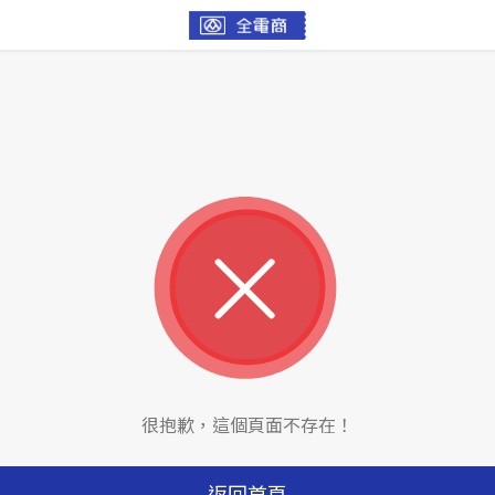
很抱歉，這個頁面不存在！
返回首頁