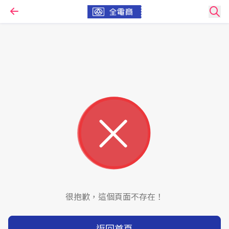
很抱歉，這個頁面不存在！
返回首頁