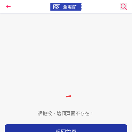
很抱歉，這個頁面不存在！
返回首頁