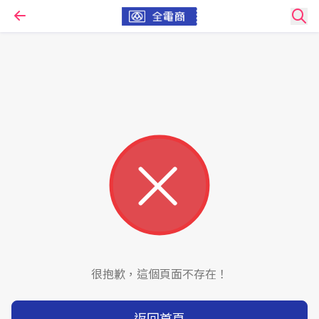
很抱歉，這個頁面不存在！
返回首頁