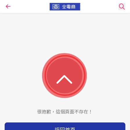
很抱歉，這個頁面不存在！
返回首頁