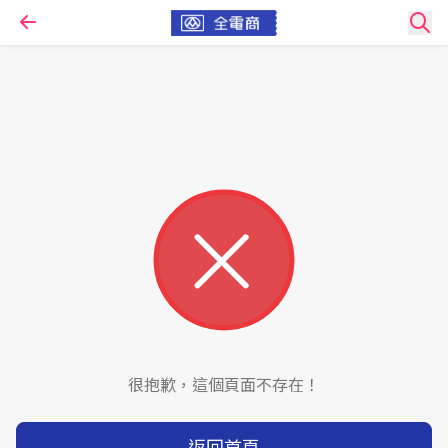
很抱歉，這個頁面不存在！
返回首頁