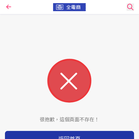
很抱歉，這個頁面不存在！
返回首頁