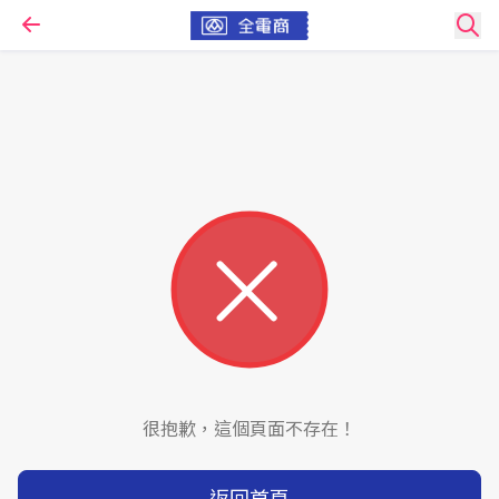
很抱歉，這個頁面不存在！
返回首頁