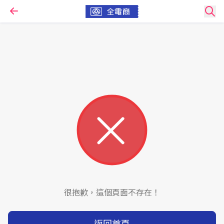
很抱歉，這個頁面不存在！
返回首頁