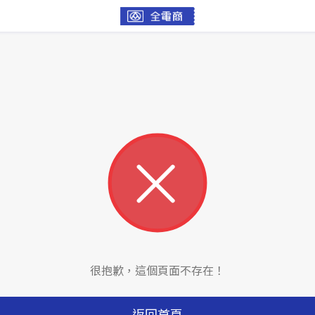
很抱歉，這個頁面不存在！
返回首頁