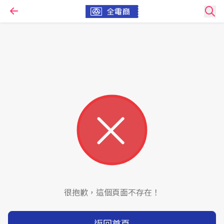
很抱歉，這個頁面不存在！
返回首頁