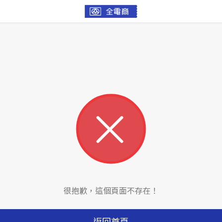
很抱歉，這個頁面不存在！
返回首頁