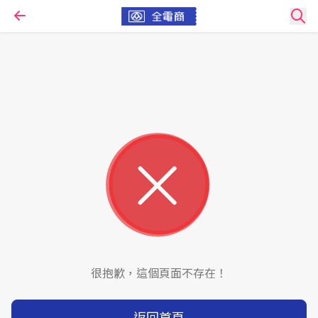
很抱歉，這個頁面不存在！
返回首頁