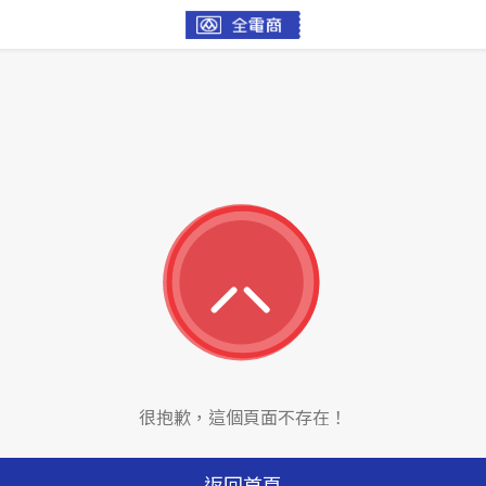
很抱歉，這個頁面不存在！
返回首頁