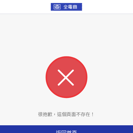
很抱歉，這個頁面不存在！
返回首頁