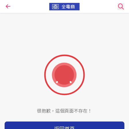
很抱歉，這個頁面不存在！
返回首頁