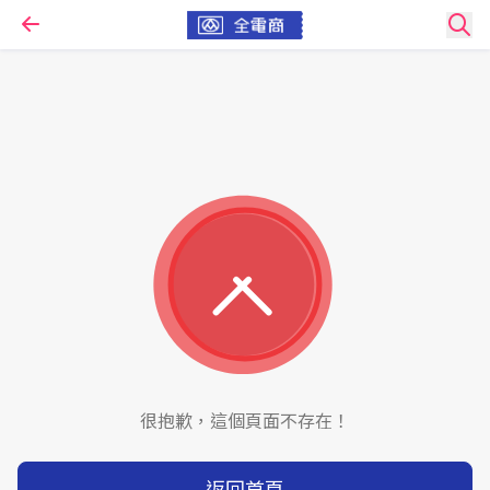
很抱歉，這個頁面不存在！
返回首頁