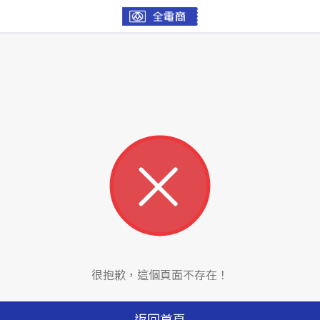
很抱歉，這個頁面不存在！
返回首頁