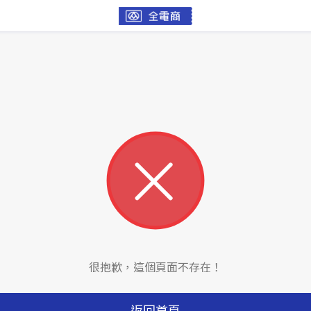
很抱歉，這個頁面不存在！
返回首頁