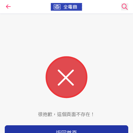
很抱歉，這個頁面不存在！
返回首頁