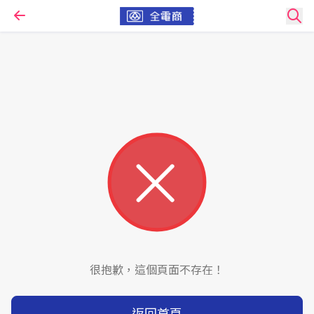
很抱歉，這個頁面不存在！
返回首頁