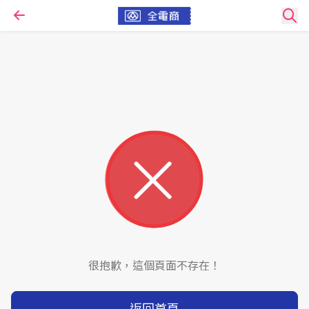
很抱歉，這個頁面不存在！
返回首頁