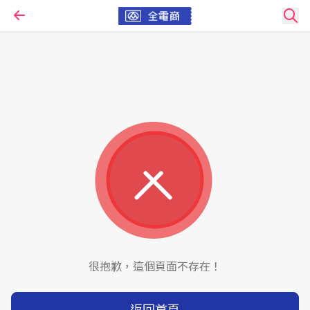
很抱歉，這個頁面不存在！
返回首頁