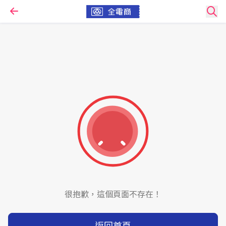
很抱歉，這個頁面不存在！
返回首頁