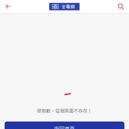
很抱歉，這個頁面不存在！
返回首頁