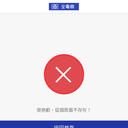
很抱歉，這個頁面不存在！
返回首頁