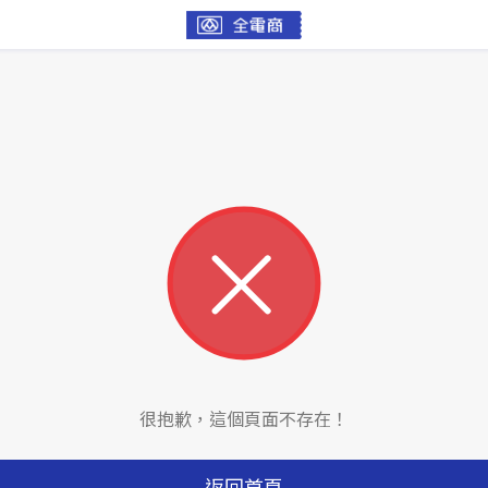
很抱歉，這個頁面不存在！
返回首頁