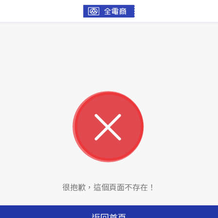
很抱歉，這個頁面不存在！
返回首頁