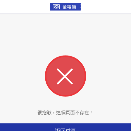
很抱歉，這個頁面不存在！
返回首頁