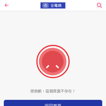
很抱歉，這個頁面不存在！
返回首頁