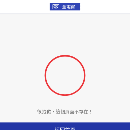
很抱歉，這個頁面不存在！
返回首頁