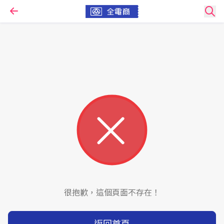
很抱歉，這個頁面不存在！
返回首頁