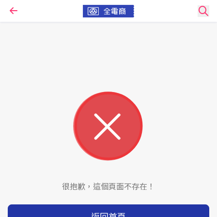
很抱歉，這個頁面不存在！
返回首頁