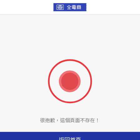
很抱歉，這個頁面不存在！
返回首頁