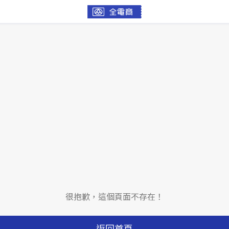
很抱歉，這個頁面不存在！
返回首頁