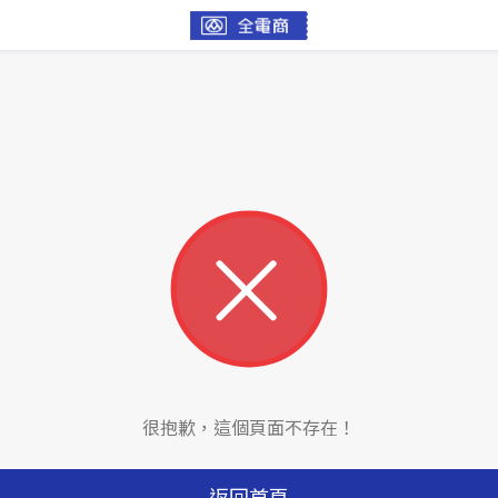
很抱歉，這個頁面不存在！
返回首頁