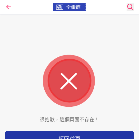
很抱歉，這個頁面不存在！
返回首頁