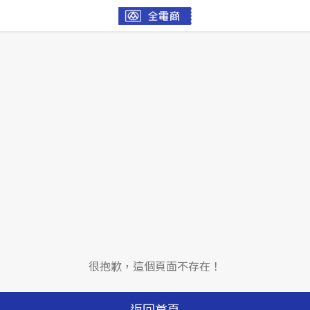
很抱歉，這個頁面不存在！
返回首頁