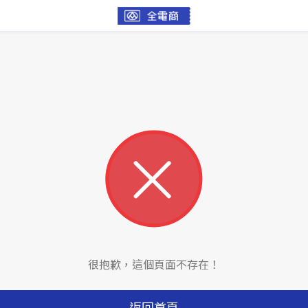
很抱歉，這個頁面不存在！
返回首頁