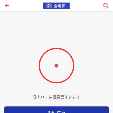
很抱歉，這個頁面不存在！
返回首頁