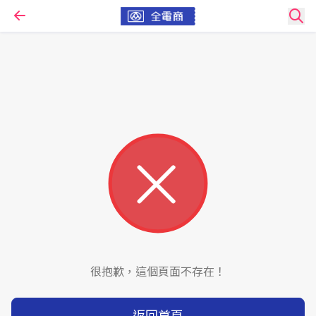
很抱歉，這個頁面不存在！
返回首頁