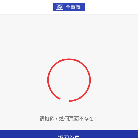
很抱歉，這個頁面不存在！
返回首頁