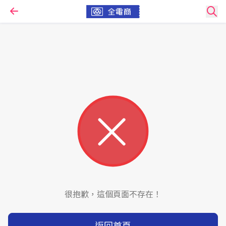
很抱歉，這個頁面不存在！
返回首頁