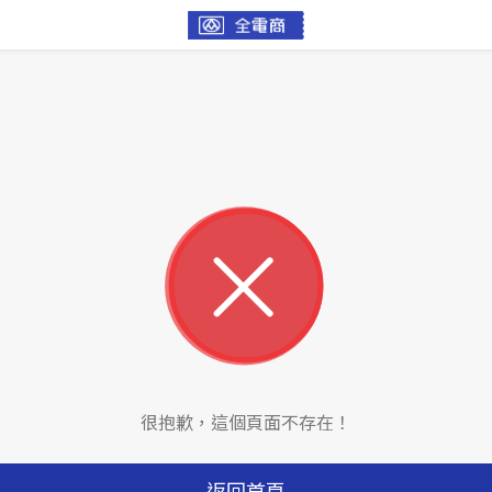
很抱歉，這個頁面不存在！
返回首頁