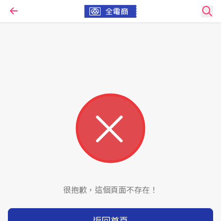
很抱歉，這個頁面不存在！
返回首頁