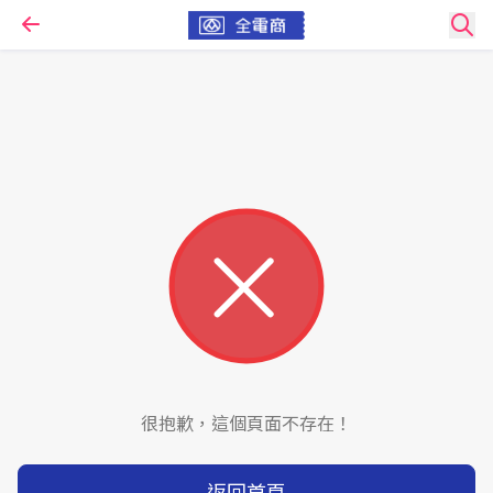
很抱歉，這個頁面不存在！
返回首頁