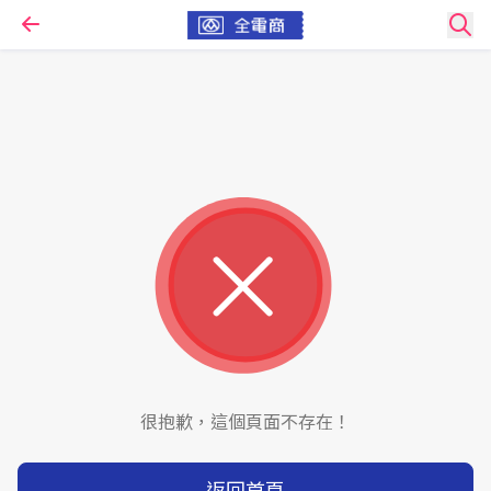
很抱歉，這個頁面不存在！
返回首頁