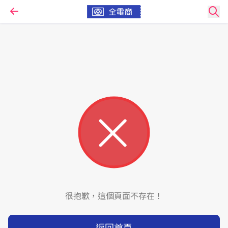
很抱歉，這個頁面不存在！
返回首頁