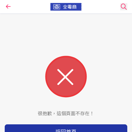
很抱歉，這個頁面不存在！
返回首頁