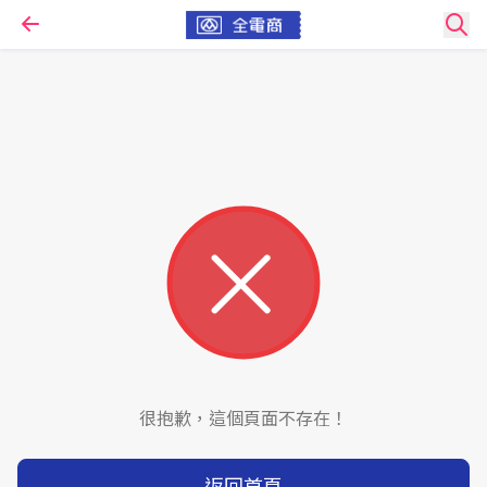
很抱歉，這個頁面不存在！
返回首頁